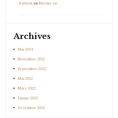
Kathrin
zu
Merino sw
Archives
Mai 2024
November 2022
September 2022
Mai 2022
März 2022
Januar 2022
Dezember 2021