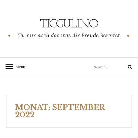
Skip
to
content
TIGGULINO
Tu nur noch das was dir Freude bereitet
Search
Menu
Search
for:
MONAT:
SEPTEMBER
2022