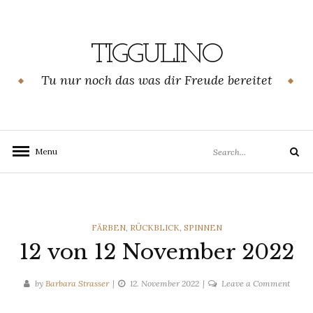
Skip
to
content
TIGGULINO
Tu nur noch das was dir Freude bereitet
Search
Menu
Search
for:
CATEGORIES
FÄRBEN
,
RÜCKBLICK
,
SPINNEN
12 von 12 November 2022
on
by
Barbara Strasser
12. November 2022
Leave a Comment
12