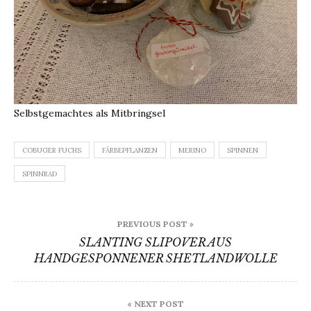
Selbstgemachtes als Mitbringsel
COBUGER FUCHS
FÄRBEPFLANZEN
MERINO
SPINNEN
SPINNRAD
Beitragsnavigation
PREVIOUS POST »
SLANTING SLIPOVER AUS
HANDGESPONNENER SHETLANDWOLLE
« NEXT POST