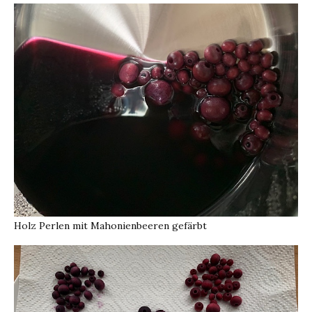
von
12
Novem
2022
Holz Perlen mit Mahonienbeeren gefärbt